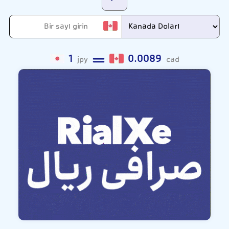
1
0.0089
jpy
cad