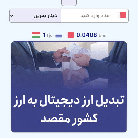
1
0.0408
tjs
bhd