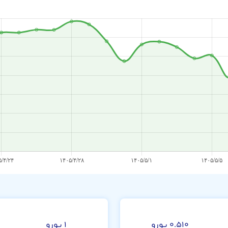
۰.۵۱۰ یورو
۱ یورو