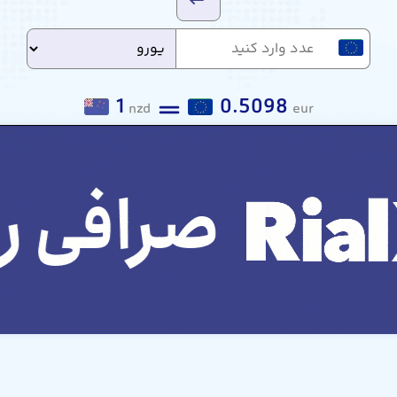
1
0.5098
nzd
eur