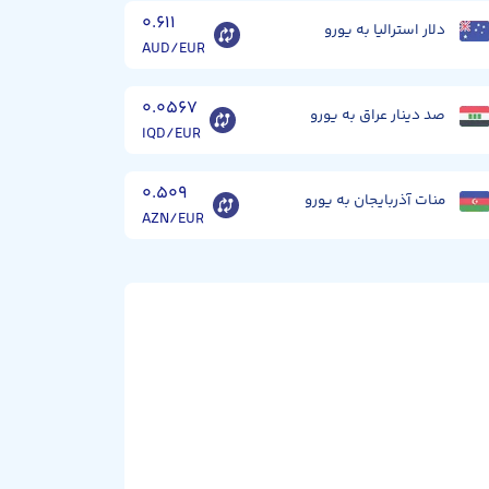
۰.۶۱۱
دلار استرالیا به یورو
AUD/EUR
۰.۰۵۶۷
صد دینار عراق به یورو
IQD/EUR
۰.۵۰۹
منات آذربایجان به یورو
AZN/EUR