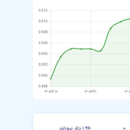
یورو
=
۱.۹۶۱ دلار نیوزلند