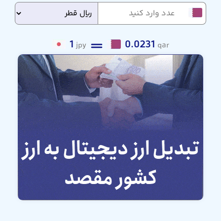
1
0.0231
jpy
qar