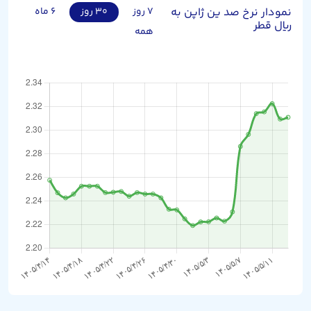
نمودار نرخ صد ین ژاپن به
۷ روز
۳۰ روز
۶ ماه
ریال قطر
همه