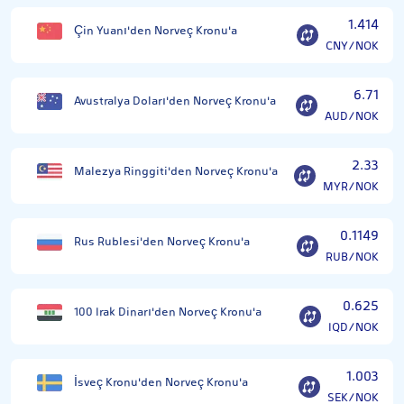
1.414
Çin Yuanı'den Norveç Kronu'a
CNY/NOK
6.71
Avustralya Doları'den Norveç Kronu'a
AUD/NOK
2.33
Malezya Ringgiti'den Norveç Kronu'a
MYR/NOK
0.1149
Rus Rublesi'den Norveç Kronu'a
RUB/NOK
0.625
100 Irak Dinarı'den Norveç Kronu'a
IQD/NOK
1.003
İsveç Kronu'den Norveç Kronu'a
SEK/NOK