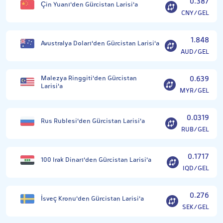
0.387
Çin Yuanı'den Gürcistan Larisi'a
CNY/GEL
1.848
Avustralya Doları'den Gürcistan Larisi'a
AUD/GEL
Malezya Ringgiti'den Gürcistan
0.639
Larisi'a
MYR/GEL
0.0319
Rus Rublesi'den Gürcistan Larisi'a
RUB/GEL
0.1717
100 Irak Dinarı'den Gürcistan Larisi'a
IQD/GEL
0.276
İsveç Kronu'den Gürcistan Larisi'a
SEK/GEL