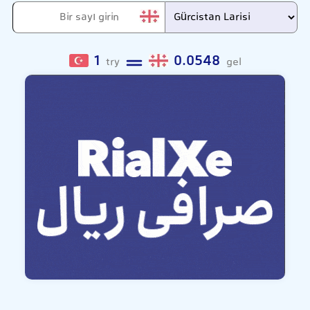
1
0.0548
try
gel