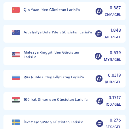
0.387
Çin Yuanı'den Gürcistan Larisi'a
CNY/GEL
1.848
Avustralya Doları'den Gürcistan Larisi'a
AUD/GEL
Malezya Ringgiti'den Gürcistan
0.639
Larisi'a
MYR/GEL
0.0319
Rus Rublesi'den Gürcistan Larisi'a
RUB/GEL
0.1717
100 Irak Dinarı'den Gürcistan Larisi'a
IQD/GEL
0.276
İsveç Kronu'den Gürcistan Larisi'a
SEK/GEL