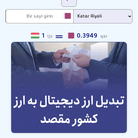
1
0.3949
tjs
qar