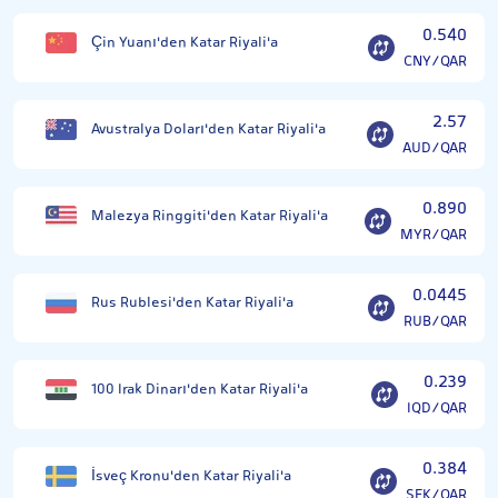
0.540
Çin Yuanı'den Katar Riyali'a
CNY/QAR
2.57
Avustralya Doları'den Katar Riyali'a
AUD/QAR
0.890
Malezya Ringgiti'den Katar Riyali'a
MYR/QAR
0.0445
Rus Rublesi'den Katar Riyali'a
RUB/QAR
0.239
100 Irak Dinarı'den Katar Riyali'a
IQD/QAR
0.384
İsveç Kronu'den Katar Riyali'a
SEK/QAR