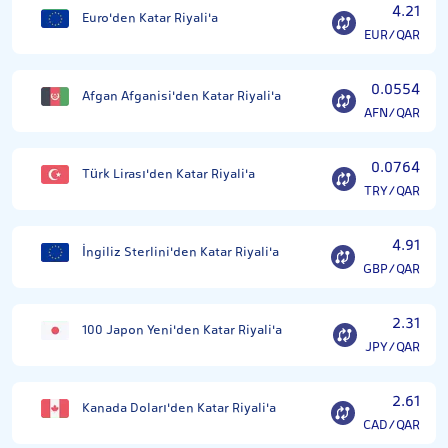
4.21
Euro'den Katar Riyali'a
EUR/QAR
0.0554
Afgan Afganisi'den Katar Riyali'a
AFN/QAR
0.0764
Türk Lirası'den Katar Riyali'a
TRY/QAR
4.91
İngiliz Sterlini'den Katar Riyali'a
GBP/QAR
2.31
100 Japon Yeni'den Katar Riyali'a
JPY/QAR
2.61
Kanada Doları'den Katar Riyali'a
CAD/QAR