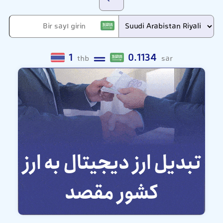
1
0.1134
thb
sar