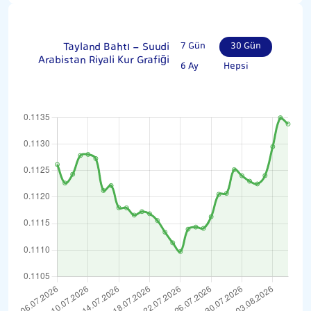
Tayland Bahtı - Suudi
7 Gün
30 Gün
Arabistan Riyali Kur Grafiği
6 Ay
Hepsi