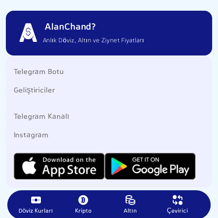
AlanChand?
Anlık Döviz, Altın ve Ziynet Fiyatları
Telegram Botu
Geliştiriciler
Telegram Kanalı
Instagram
Döviz Kurları
Kripto
Altın
Çevirici