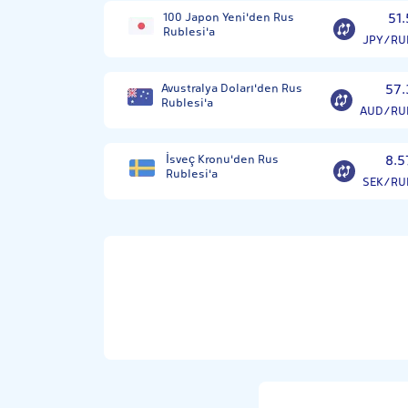
100 Japon Yeni'den Rus
51.
Rublesi'a
JPY/RU
Avustralya Doları'den Rus
57.
Rublesi'a
AUD/RU
İsveç Kronu'den Rus
8.5
Rublesi'a
SEK/RU