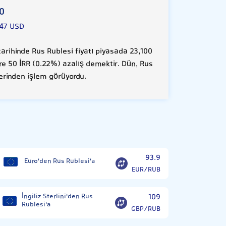
0
347 USD
rihinde Rus Rublesi fiyatı piyasada 23,100
öre 50 İRR (0.22%) azalış demektir. Dün, Rus
zerinden işlem görüyordu.
93.9
Euro'den Rus Rublesi'a
EUR/RUB
İngiliz Sterlini'den Rus
109
Rublesi'a
GBP/RUB