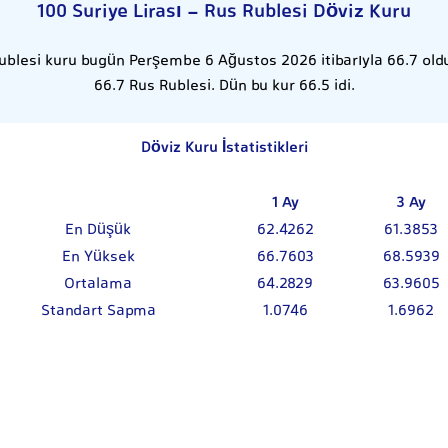
100 Suriye Lirası - Rus Rublesi Döviz Kuru
Rublesi kuru bugün Perşembe 6 Ağustos 2026 itibarıyla 66.7 oldu.
66.7 Rus Rublesi. Dün bu kur 66.5 idi.
Döviz Kuru İstatistikleri
1 Ay
3 Ay
En Düşük
62.4262
61.3853
En Yüksek
66.7603
68.5939
Ortalama
64.2829
63.9605
Standart Sapma
1.0746
1.6962