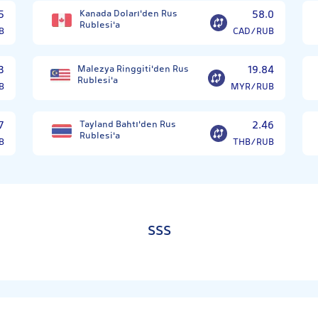
5
Kanada Doları'den Rus
58.0
Rublesi'a
B
CAD/RUB
3
Malezya Ringgiti'den Rus
19.84
Rublesi'a
B
MYR/RUB
7
Tayland Bahtı'den Rus
2.46
Rublesi'a
B
THB/RUB
SSS