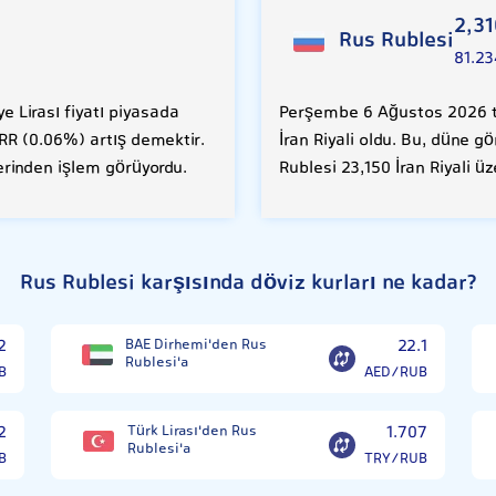
2,31
Rus Rublesi
81.2
 Lirası fiyatı piyasada
Perşembe 6 Ağustos 2026 ta
İRR (0.06%) artış demektir.
İran Riyali oldu. Bu, düne g
zerinden işlem görüyordu.
Rublesi 23,150 İran Riyali ü
Rus Rublesi karşısında döviz kurları ne kadar?
2
BAE Dirhemi'den Rus
22.1
Rublesi'a
B
AED/RUB
2
Türk Lirası'den Rus
1.707
Rublesi'a
B
TRY/RUB