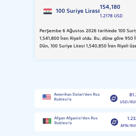
154,180
100 Suriye Lirası
1.2178 USD
Perşembe 6 Ağustos 2026 tarihinde 100 Suriye
1,541,800 İran Riyali oldu. Bu, düne göre 950 
Dün, 100 Suriye Lirası 1,540,850 İran Riyali ü
Amerikan Doları'den Rus
81.
Rublesi'a
USD/RU
Afgan Afganisi'den Rus
1.23
Rublesi'a
AFN/RU