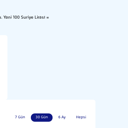
 Yani 100 Suriye Lirası =
7 Gün
30 Gün
6 Ay
Hepsi