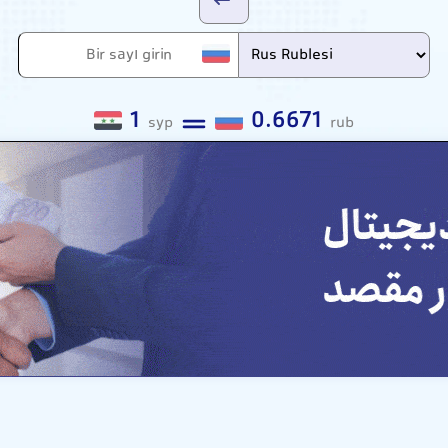
1
0.6671
syp
rub