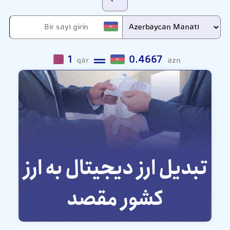
1
0.4667
qar
azn