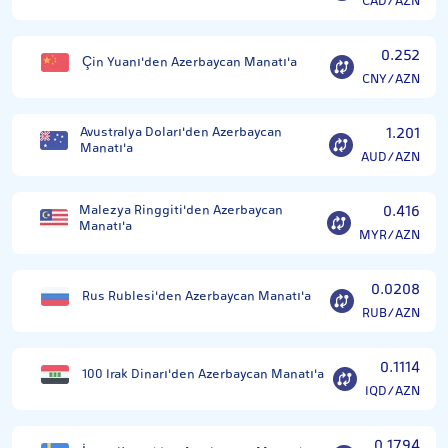
CAD/AZN
0.252
Çin Yuanı'den Azerbaycan Manatı'a
CNY/AZN
Avustralya Doları'den Azerbaycan
1.201
Manatı'a
AUD/AZN
Malezya Ringgiti'den Azerbaycan
0.416
Manatı'a
MYR/AZN
0.0208
Rus Rublesi'den Azerbaycan Manatı'a
RUB/AZN
0.1114
100 Irak Dinarı'den Azerbaycan Manatı'a
IQD/AZN
0.1794