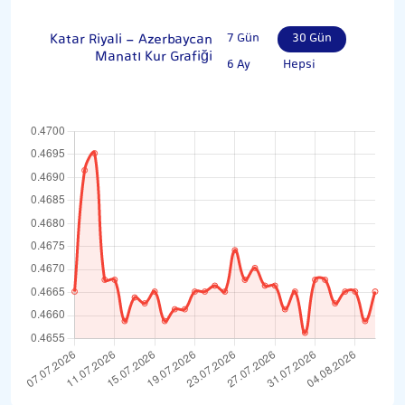
Katar Riyali - Azerbaycan
7 Gün
30 Gün
Manatı Kur Grafiği
6 Ay
Hepsi