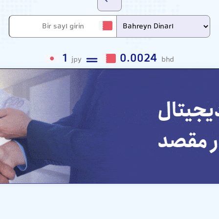
1
0.0024
jpy
bhd