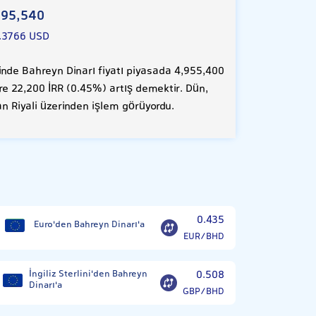
95,540
.3766 USD
nde Bahreyn Dinarı fiyatı piyasada 4,955,400
öre 22,200 İRR (0.45%) artış demektir. Dün,
an Riyali üzerinden işlem görüyordu.
0.435
Euro'den Bahreyn Dinarı'a
EUR/BHD
İngiliz Sterlini'den Bahreyn
0.508
Dinarı'a
GBP/BHD