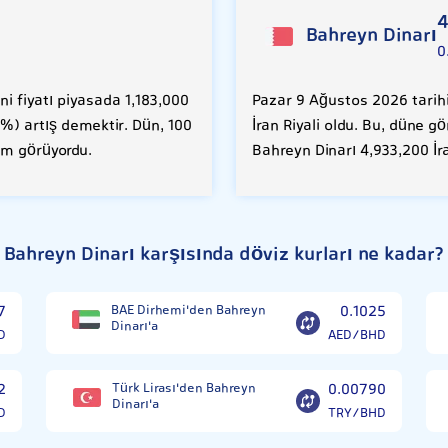
4
Bahreyn Dinarı
0
i fiyatı piyasada 1,183,000
Pazar 9 Ağustos 2026 tarihi
2%) artış demektir. Dün, 100
İran Riyali oldu. Bu, düne g
lem görüyordu.
Bahreyn Dinarı 4,933,200 İr
Bahreyn Dinarı karşısında döviz kurları ne kadar?
7
BAE Dirhemi'den Bahreyn
0.1025
Dinarı'a
D
AED/BHD
2
Türk Lirası'den Bahreyn
0.00790
Dinarı'a
D
TRY/BHD