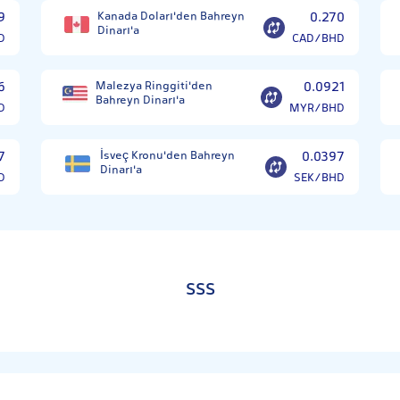
9
Kanada Doları'den Bahreyn
0.270
Dinarı'a
D
CAD/BHD
6
Malezya Ringgiti'den
0.0921
Bahreyn Dinarı'a
D
MYR/BHD
7
İsveç Kronu'den Bahreyn
0.0397
Dinarı'a
D
SEK/BHD
SSS