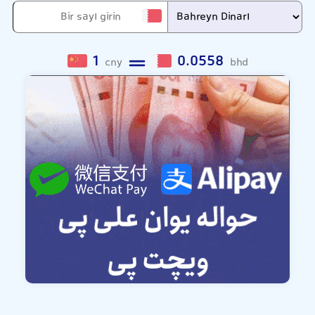
1
0.0558
cny
bhd