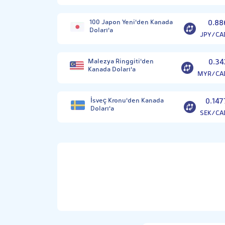
100 Japon Yeni'den Kanada
0.88
Doları'a
JPY/CA
Malezya Ringgiti'den
0.34
Kanada Doları'a
MYR/CA
İsveç Kronu'den Kanada
0.147
Doları'a
SEK/CA