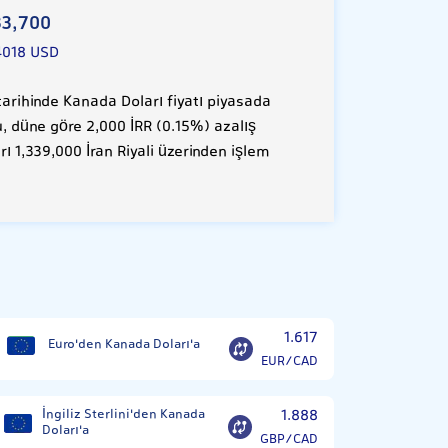
33,700
4018 USD
rihinde Kanada Doları fiyatı piyasada
Bu, düne göre 2,000 İRR (0.15%) azalış
ı 1,339,000 İran Riyali üzerinden işlem
1.617
Euro'den Kanada Doları'a
EUR/CAD
İngiliz Sterlini'den Kanada
1.888
Doları'a
GBP/CAD