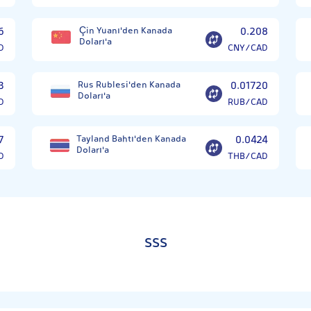
6
Çin Yuanı'den Kanada
0.208
Doları'a
D
CNY/CAD
3
Rus Rublesi'den Kanada
0.01720
Doları'a
D
RUB/CAD
7
Tayland Bahtı'den Kanada
0.0424
Doları'a
D
THB/CAD
SSS