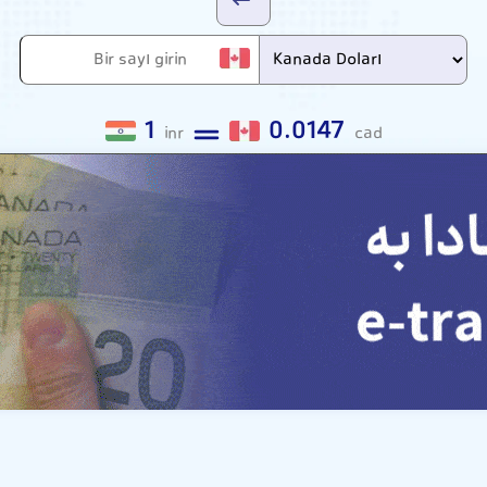
1
0.0147
inr
cad