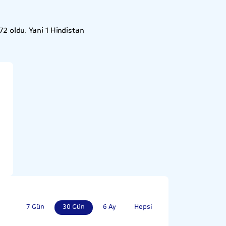
2 oldu. Yani 1 Hindistan
7 Gün
30 Gün
6 Ay
Hepsi