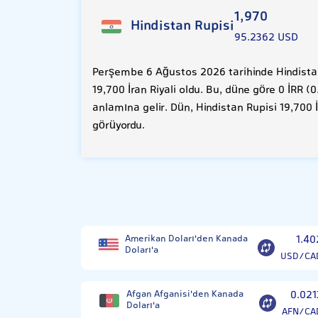
1,970
Hindistan Rupisi
95.2362 USD
Perşembe 6 Ağustos 2026 tarihinde Hindistan
19,700 İran Riyali oldu. Bu, düne göre 0 İRR 
anlamına gelir. Dün, Hindistan Rupisi 19,700 
görüyordu.
Amerikan Doları'den Kanada
1.40
Doları'a
USD/CA
Afgan Afganisi'den Kanada
0.021
Doları'a
AFN/CA