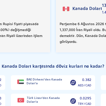
1
Kanada Doları
1.
 Rupisi fiyatı piyasada
Perşembe 6 Ağustos 2026 ta
(0.00%) değişmediği
1,337,000 İran Riyali oldu. 
İran Riyali üzerinden işlem
demektir. Dün, Kanada Dolar
görüyordu.
Kanada Doları karşısında döviz kurları ne kadar?
2
BAE Dirhemi'den Kanada
0.382
Doları'a
D
AED/CAD
3
Türk Lirası'den Kanada
0.0295
Doları'a
D
TRY/CAD