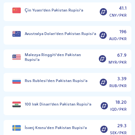
41.1
Çin Yuanı'den Pakistan Rupisi'a
CNY/PKR
196
Avustralya Doları'den Pakistan Rupisi'a
AUD/PKR
Malezya Ringgiti'den Pakistan
67.9
Rupisi'a
MYR/PKR
3.39
Rus Rublesi'den Pakistan Rupisi'a
RUB/PKR
18.20
100 Irak Dinarı'den Pakistan Rupisi'a
IQD/PKR
29.3
İsveç Kronu'den Pakistan Rupisi'a
SEK/PKR