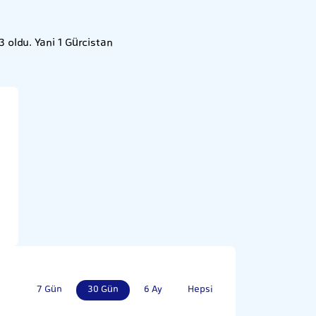
 oldu. Yani 1 Gürcistan
7 Gün
30 Gün
6 Ay
Hepsi