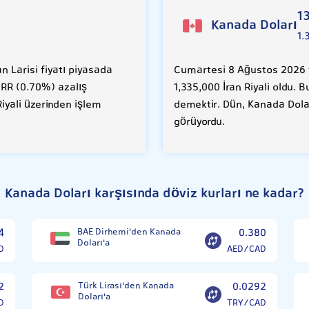
1
Kanada Doları
1.
 Larisi fiyatı piyasada
Cumartesi 8 Ağustos 2026 t
 İRR (0.70%) azalış
1,335,000 İran Riyali oldu. 
Riyali üzerinden işlem
demektir. Dün, Kanada Dolar
görüyordu.
Kanada Doları karşısında döviz kurları ne kadar?
4
BAE Dirhemi'den Kanada
0.380
Doları'a
D
AED/CAD
2
Türk Lirası'den Kanada
0.0292
Doları'a
D
TRY/CAD