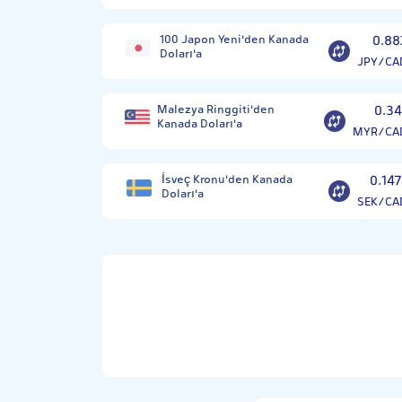
100 Japon Yeni'den Kanada
0.88
Doları'a
JPY/CA
Malezya Ringgiti'den
0.34
Kanada Doları'a
MYR/CA
İsveç Kronu'den Kanada
0.147
Doları'a
SEK/CA