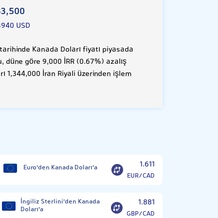
33,500
3940 USD
arihinde Kanada Doları fiyatı piyasada
Bu, düne göre 9,000 İRR (0.67%) azalış
ı 1,344,000 İran Riyali üzerinden işlem
1.611
Euro'den Kanada Doları'a
EUR/CAD
İngiliz Sterlini'den Kanada
1.881
Doları'a
GBP/CAD