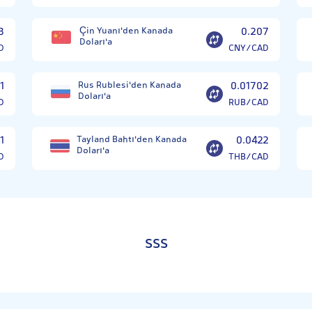
3
Çin Yuanı'den Kanada
0.207
Doları'a
D
CNY/CAD
1
Rus Rublesi'den Kanada
0.01702
Doları'a
D
RUB/CAD
1
Tayland Bahtı'den Kanada
0.0422
Doları'a
D
THB/CAD
SSS