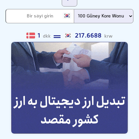
1
217.6688
dkk
krw