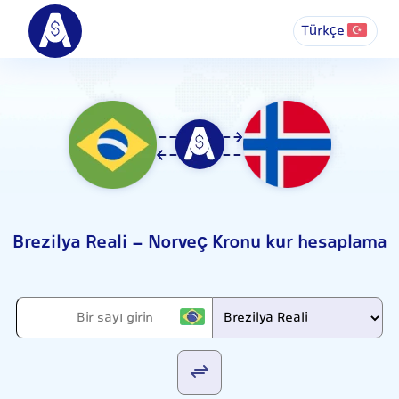
Türkçe
Brezilya Reali - Norveç Kronu kur hesaplama