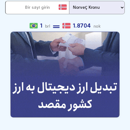
1
1.8704
brl
nok