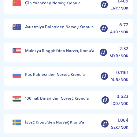
1.409
Çin Yuanı'den Norveç Kronu'a
CNY/NOK
6.72
Avustralya Doları'den Norveç Kronu'a
AUD/NOK
2.32
Malezya Ringgiti'den Norveç Kronu'a
MYR/NOK
0.1161
Rus Rublesi'den Norveç Kronu'a
RUB/NOK
0.623
100 Irak Dinarı'den Norveç Kronu'a
IQD/NOK
1.004
İsveç Kronu'den Norveç Kronu'a
SEK/NOK