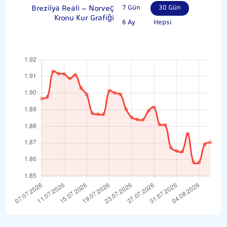
Brezilya Reali - Norveç
7 Gün
30 Gün
Kronu Kur Grafiği
6 Ay
Hepsi