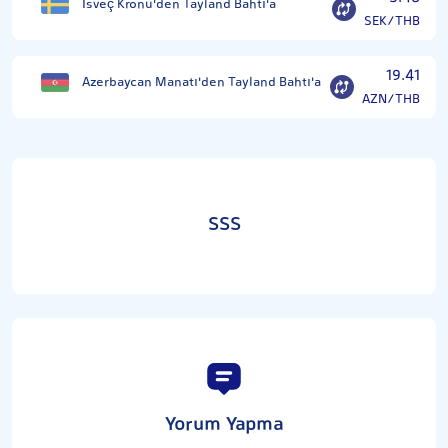
İsveç Kronu'den Tayland Bahtı'a
SEK/THB
19.41
Azerbaycan Manatı'den Tayland Bahtı'a
AZN/THB
SSS
Yorum Yapma