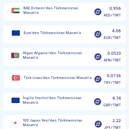
BAE Dirhemi'den Türkmenistan
0.956
Manatı'a
AED/TMT
4.06
Euro'den Türkmenistan Manatı'a
EUR/TMT
Afgan Afganisi'den Türkmenistan
0.0533
Manatı'a
AFN/TMT
0.0736
Türk Lirası'den Türkmenistan Manatı'a
TRY/TMT
İngiliz Sterlini'den Türkmenistan
4.74
Manatı'a
GBP/TMT
100 Japon Yeni'den Türkmenistan
2.22
Manatı'a
JPY/TMT