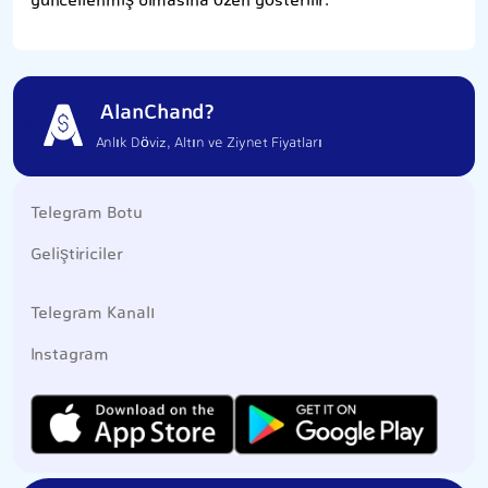
güncellenmiş olmasına özen gösterilir.
AlanChand?
Anlık Döviz, Altın ve Ziynet Fiyatları
Telegram Botu
Geliştiriciler
Telegram Kanalı
Instagram