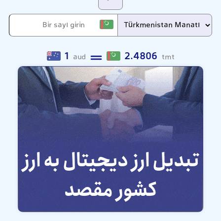
1
2.4806
aud
tmt