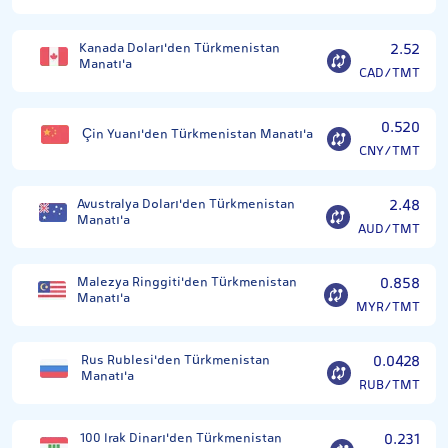
Kanada Doları'den Türkmenistan
2.52
Manatı'a
CAD/TMT
0.520
Çin Yuanı'den Türkmenistan Manatı'a
CNY/TMT
Avustralya Doları'den Türkmenistan
2.48
Manatı'a
AUD/TMT
Malezya Ringgiti'den Türkmenistan
0.858
Manatı'a
MYR/TMT
Rus Rublesi'den Türkmenistan
0.0428
Manatı'a
RUB/TMT
100 Irak Dinarı'den Türkmenistan
0.231