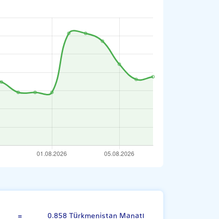
alezya Ringgiti
=
0.858 Türkmenistan Manatı