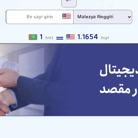
1
1.1654
tmt
myr