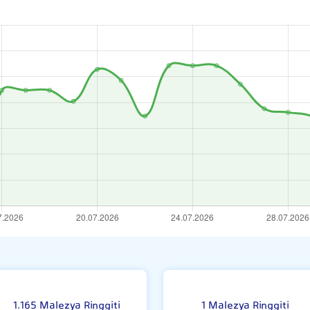
natı
M
1.165 Malezya Ringgiti
1 Malezya Ringgiti