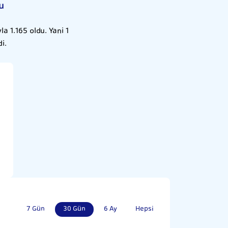
u
 1.165 oldu. Yani 1
i.
7 Gün
30 Gün
6 Ay
Hepsi