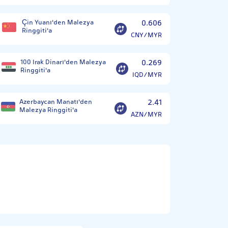
Çin Yuanı'den Malezya
0.606
Ringgiti'a
CNY/MYR
100 Irak Dinarı'den Malezya
0.269
Ringgiti'a
IQD/MYR
Azerbaycan Manatı'den
2.41
Malezya Ringgiti'a
AZN/MYR