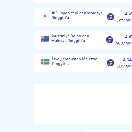
100 Japon Yeni'den Malezya
2.5
Ringgiti'a
JPY/MY
Avustralya Doları'den
2.8
Malezya Ringgiti'a
AUD/MY
İsveç Kronu'den Malezya
0.43
Ringgiti'a
SEK/MY