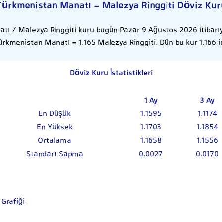
Türkmenistan Manatı - Malezya Ringgiti Döviz Kur
ı / Malezya Ringgiti kuru bugün Pazar 9 Ağustos 2026 itibarıyla
ürkmenistan Manatı = 1.165 Malezya Ringgiti. Dün bu kur 1.166 id
Döviz Kuru İstatistikleri
1 Ay
3 Ay
En Düşük
1.1595
1.1174
En Yüksek
1.1703
1.1854
Ortalama
1.1658
1.1556
Standart Sapma
0.0027
0.0170
Grafiği