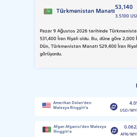
53,140
Türkmenistan Manatı
3.5100 US
Pazar 9 Ağustos 2026 tarihinde Türkmenista
531,400 İran Riyali oldu. Bu, düne göre 2,000
Dün, Türkmenistan Manatı 529,400 İran Riyal
görüyordu.
Amerikan Doları'den
4.0
Malezya Ringgiti'a
USD/MY
Afgan Afganisi'den Malezya
0.062
Ringgiti'a
AFN/MY