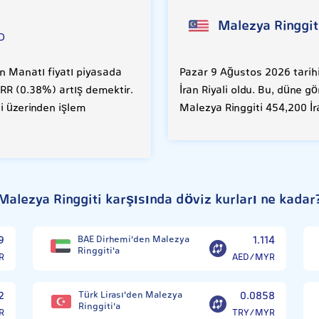
Malezya Ringgit
D
n Manatı fiyatı piyasada
Pazar 9 Ağustos 2026 tarihi
 İRR (0.38%) artış demektir.
İran Riyali oldu. Bu, düne g
i üzerinden işlem
Malezya Ringgiti 454,200 İr
Malezya Ringgiti karşısında döviz kurları ne kadar
9
BAE Dirhemi'den Malezya
1.114
Ringgiti'a
R
AED/MYR
2
Türk Lirası'den Malezya
0.0858
Ringgiti'a
R
TRY/MYR