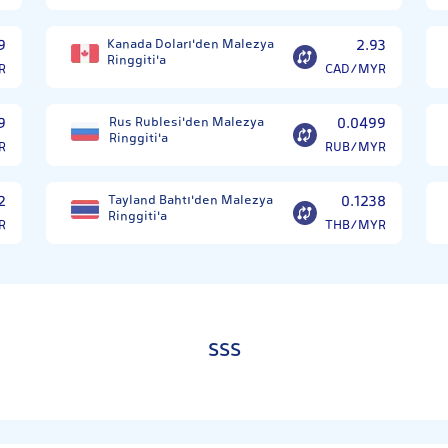
9
Kanada Doları'den Malezya
2.93
Ringgiti'a
R
CAD/MYR
9
Rus Rublesi'den Malezya
0.0499
Ringgiti'a
R
RUB/MYR
2
Tayland Bahtı'den Malezya
0.1238
Ringgiti'a
R
THB/MYR
SSS