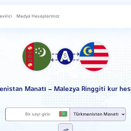
evirici
Medya Hesaplarımız
nistan Manatı - Malezya Ringgiti kur he