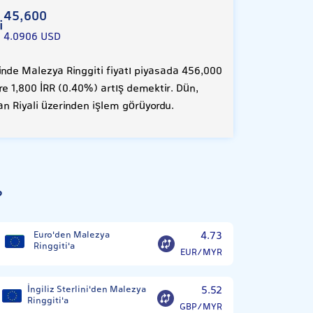
45,600
i
4.0906 USD
nde Malezya Ringgiti fiyatı piyasada 456,000
öre 1,800 İRR (0.40%) artış demektir. Dün,
an Riyali üzerinden işlem görüyordu.
?
Euro'den Malezya
4.73
Ringgiti'a
EUR/MYR
İngiliz Sterlini'den Malezya
5.52
Ringgiti'a
GBP/MYR