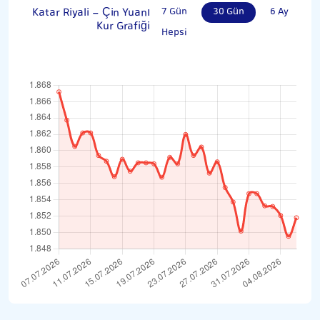
Katar Riyali - Çin Yuanı
7 Gün
30 Gün
6 Ay
Kur Grafiği
Hepsi