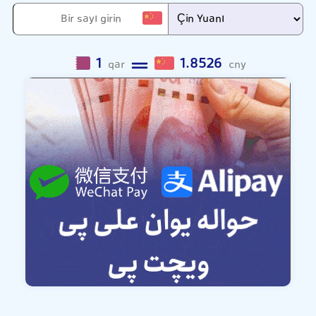
1
1.8526
qar
cny