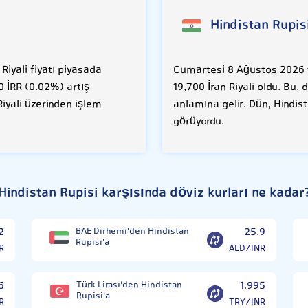
Hindistan Rupis
iyali fiyatı piyasada
Cumartesi 8 Ağustos 2026 ta
0 İRR (0.02%) artış
19,700 İran Riyali oldu. Bu
iyali üzerinden işlem
anlamına gelir. Dün, Hindist
görüyordu.
Hindistan Rupisi karşısında döviz kurları ne kadar
2
BAE Dirhemi'den Hindistan
25.9
Rupisi'a
R
AED/INR
6
Türk Lirası'den Hindistan
1.995
Rupisi'a
R
TRY/INR