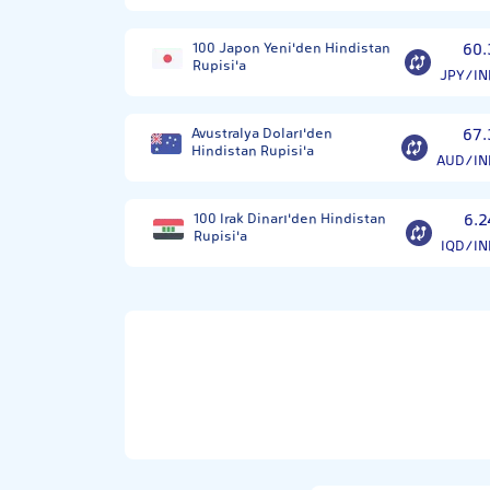
100 Japon Yeni'den Hindistan
60.
Rupisi'a
JPY/IN
Avustralya Doları'den
67.
Hindistan Rupisi'a
AUD/IN
100 Irak Dinarı'den Hindistan
6.2
Rupisi'a
IQD/IN