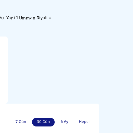
du. Yani 1 Umman Riyali =
7 Gün
30 Gün
6 Ay
Hepsi