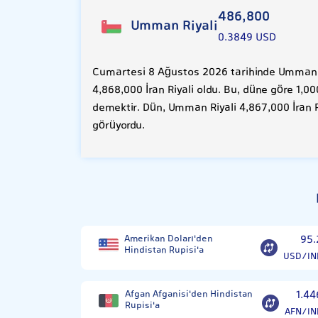
486,800
Umman Riyali
0.3849 USD
Cumartesi 8 Ağustos 2026 tarihinde Umman R
4,868,000 İran Riyali oldu. Bu, düne göre 1,00
demektir. Dün, Umman Riyali 4,867,000 İran R
görüyordu.
Amerikan Doları'den
95.
Hindistan Rupisi'a
USD/IN
Afgan Afganisi'den Hindistan
1.44
Rupisi'a
AFN/IN