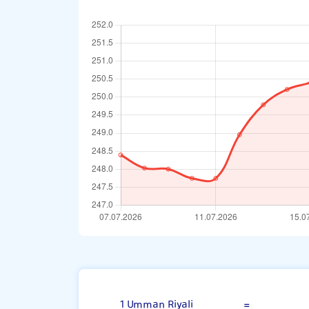
Umman Riyal
1 Umman Riyali
=