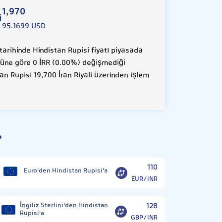
1,970
i
95.1699 USD
rihinde Hindistan Rupisi fiyatı piyasada
, düne göre 0 İRR (0.00%) değişmediği
an Rupisi 19,700 İran Riyali üzerinden işlem
?
110
Euro'den Hindistan Rupisi'a
EUR/INR
İngiliz Sterlini'den Hindistan
128
Rupisi'a
GBP/INR