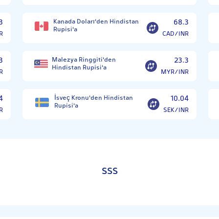
3
Kanada Doları'den Hindistan
68.3
Rupisi'a
R
CAD/INR
3
Malezya Ringgiti'den
23.3
Hindistan Rupisi'a
R
MYR/INR
4
İsveç Kronu'den Hindistan
10.04
Rupisi'a
R
SEK/INR
SSS