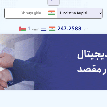
1
247.2588
omr
inr