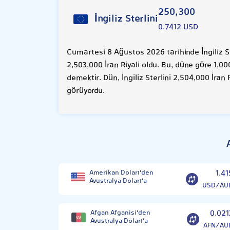
250,300
İngiliz Sterlini
0.7412 USD
Cumartesi 8 Ağustos 2026 tarihinde İngiliz St
2,503,000 İran Riyali oldu. Bu, düne göre 1,00
demektir. Dün, İngiliz Sterlini 2,504,000 İran 
görüyordu.
Amerikan Doları'den
1.41
Avustralya Doları'a
USD/AU
Afgan Afganisi'den
0.021
Avustralya Doları'a
AFN/AU