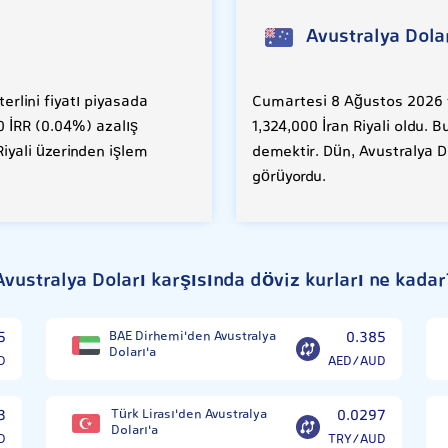
Avustralya Dola
erlini fiyatı piyasada
Cumartesi 8 Ağustos 2026 ta
0 İRR (0.04%) azalış
1,324,000 İran Riyali oldu. 
Riyali üzerinden işlem
demektir. Dün, Avustralya Do
görüyordu.
Avustralya Doları karşısında döviz kurları ne kadar
5
BAE Dirhemi'den Avustralya
0.385
Doları'a
D
AED/AUD
3
Türk Lirası'den Avustralya
0.0297
Doları'a
D
TRY/AUD