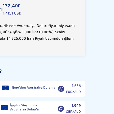
132,400
rı
1.4151 USD
rihinde Avustralya Doları fiyatı piyasada
Bu, düne göre 1,000 İRR (0.08%) azalış
ları 1,325,000 İran Riyali üzerinden işlem
?
1.636
Euro'den Avustralya Doları'a
EUR/AUD
İngiliz Sterlini'den
1.909
Avustralya Doları'a
GBP/AUD