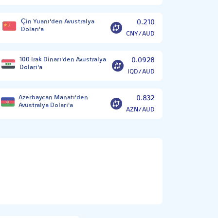
Çin Yuanı'den Avustralya
0.210
Doları'a
CNY/AUD
100 Irak Dinarı'den Avustralya
0.0928
Doları'a
IQD/AUD
Azerbaycan Manatı'den
0.832
Avustralya Doları'a
AZN/AUD