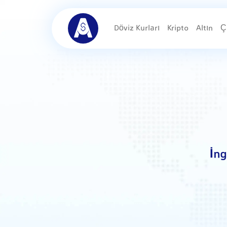
Döviz Kurları
Kripto
Altın
Ç
İng