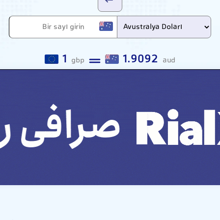
1
1.9092
gbp
aud