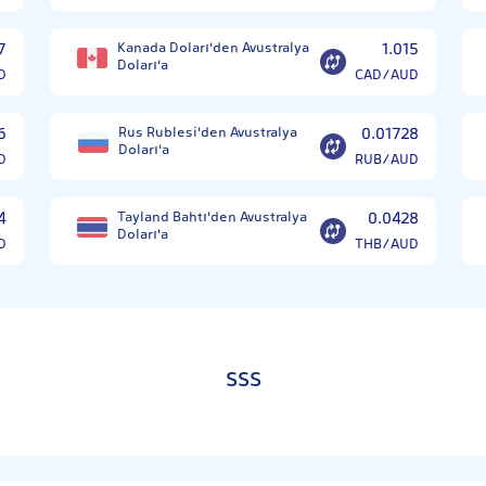
7
Kanada Doları'den Avustralya
1.015
Doları'a
D
CAD/AUD
6
Rus Rublesi'den Avustralya
0.01728
Doları'a
D
RUB/AUD
4
Tayland Bahtı'den Avustralya
0.0428
Doları'a
D
THB/AUD
SSS