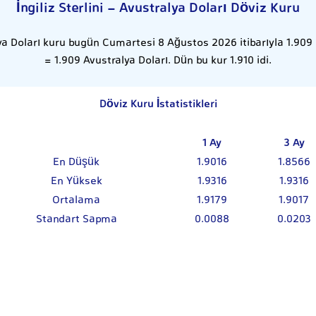
İngiliz Sterlini - Avustralya Doları Döviz Kuru
lya Doları kuru bugün Cumartesi 8 Ağustos 2026 itibarıyla 1.909 ol
= 1.909 Avustralya Doları. Dün bu kur 1.910 idi.
Döviz Kuru İstatistikleri
1 Ay
3 Ay
En Düşük
1.9016
1.8566
En Yüksek
1.9316
1.9316
Ortalama
1.9179
1.9017
Standart Sapma
0.0088
0.0203