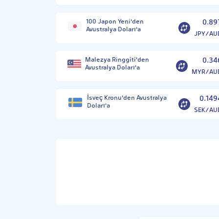
100 Japon Yeni'den
0.89
Avustralya Doları'a
JPY/AU
Malezya Ringgiti'den
0.34
Avustralya Doları'a
MYR/AU
İsveç Kronu'den Avustralya
0.149
Doları'a
SEK/AU