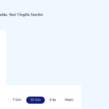
du. Yani 1 İngiliz Sterlini
7 Gün
30 Gün
6 Ay
Hepsi