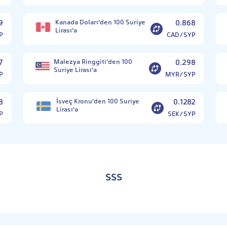
9
Kanada Doları'den 100 Suriye
0.868
Lirası'a
P
CAD/SYP
7
Malezya Ringgiti'den 100
0.298
Suriye Lirası'a
P
MYR/SYP
8
İsveç Kronu'den 100 Suriye
0.1282
Lirası'a
P
SEK/SYP
SSS