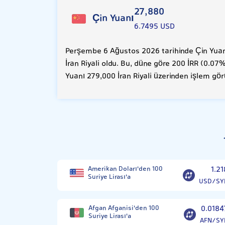
27,880
Çin Yuanı
6.7495 USD
Perşembe 6 Ağustos 2026 tarihinde Çin Yuanı
İran Riyali oldu. Bu, düne göre 200 İRR (0.07
Yuanı 279,000 İran Riyali üzerinden işlem gör
Amerikan Doları'den 100
1.21
Suriye Lirası'a
USD/SY
Afgan Afganisi'den 100
0.0184
Suriye Lirası'a
AFN/SY