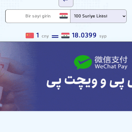
1
18.0399
cny
syp