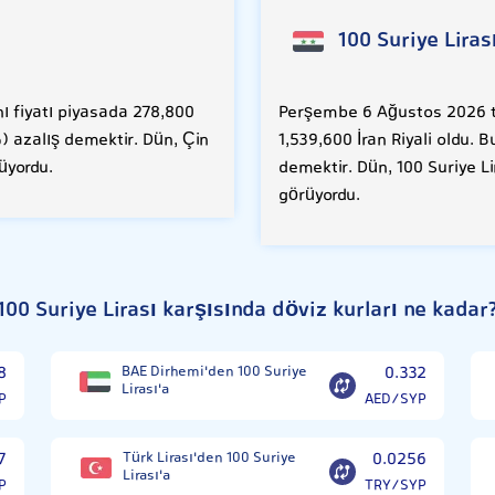
100 Suriye Liras
 fiyatı piyasada 278,800
Perşembe 6 Ağustos 2026 tar
%) azalış demektir. Dün, Çin
1,539,600 İran Riyali oldu. 
üyordu.
demektir. Dün, 100 Suriye Li
görüyordu.
100 Suriye Lirası karşısında döviz kurları ne kadar
8
BAE Dirhemi'den 100 Suriye
0.332
Lirası'a
P
AED/SYP
7
Türk Lirası'den 100 Suriye
0.0256
Lirası'a
P
TRY/SYP