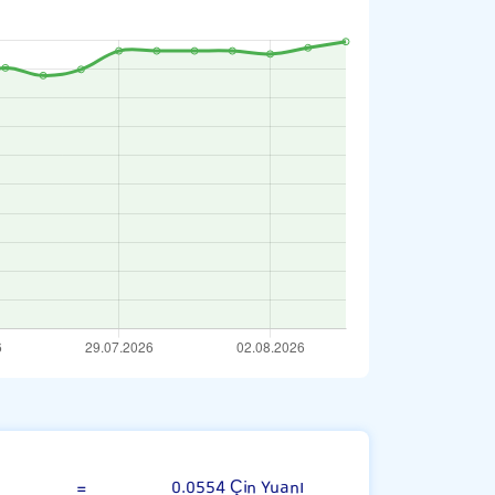
00 Suriye Lirası
=
0.0554 Çin Yuanı