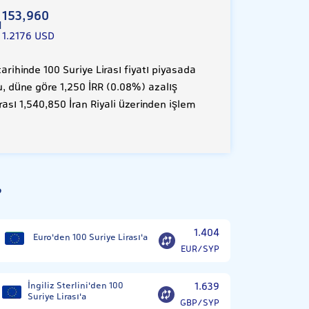
153,960
ı
1.2176 USD
ihinde 100 Suriye Lirası fiyatı piyasada
Bu, düne göre 1,250 İRR (0.08%) azalış
rası 1,540,850 İran Riyali üzerinden işlem
?
1.404
Euro'den 100 Suriye Lirası'a
EUR/SYP
İngiliz Sterlini'den 100
1.639
Suriye Lirası'a
GBP/SYP