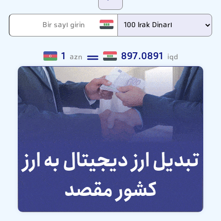
1
897.0891
azn
iqd