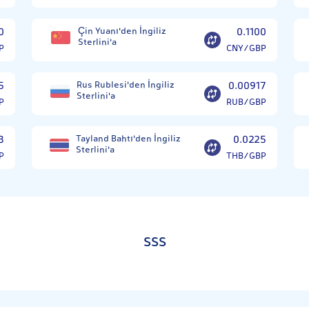
0
Çin Yuanı'den İngiliz
0.1100
Sterlini'a
P
CNY/GBP
5
Rus Rublesi'den İngiliz
0.00917
Sterlini'a
P
RUB/GBP
3
Tayland Bahtı'den İngiliz
0.0225
Sterlini'a
P
THB/GBP
SSS