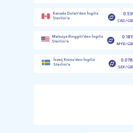
Kanada Doları'den İngiliz
0.53
Sterlini'a
CAD/GB
Malezya Ringgiti'den İngiliz
0.181
Sterlini'a
MYR/GB
İsveç Kronu'den İngiliz
0.078
Sterlini'a
SEK/GB