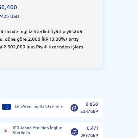
50,400
7425 USD
ihinde İngiliz Sterlini fiyatı piyasada
Bu, düne göre 2,000 İRR (0.08%) artış
ni 2,502,000 İran Riyali üzerinden işlem
0.858
Euro'den İngiliz Sterlini'a
EUR/GBP
100 Japon Yeni'den İngiliz
0.471
Sterlini'a
JPY/GBP