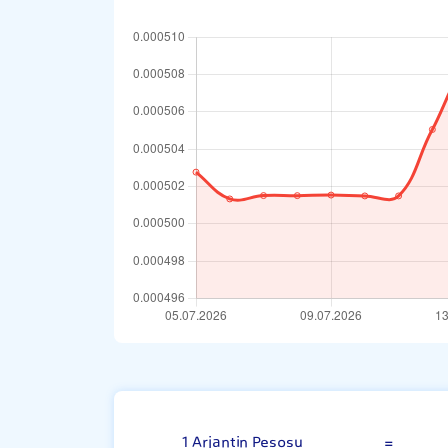
Arjantin Peso
1 Arjantin Pesosu
=