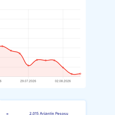
İngiliz Sterlini
=
2,015 Arjantin Pesosu