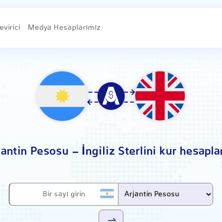
evirici
Medya Hesaplarımız
jantin Pesosu - İngiliz Sterlini kur hesapl