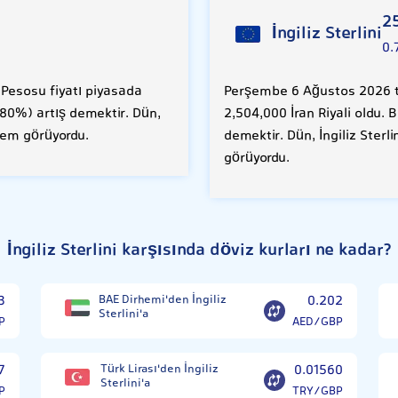
2
İngiliz Sterlini
0.
Pesosu fiyatı piyasada
Perşembe 6 Ağustos 2026 tar
0.80%) artış demektir. Dün,
2,504,000 İran Riyali oldu. 
şlem görüyordu.
demektir. Dün, İngiliz Sterli
görüyordu.
İngiliz Sterlini karşısında döviz kurları ne kadar?
3
BAE Dirhemi'den İngiliz
0.202
Sterlini'a
P
AED/GBP
7
Türk Lirası'den İngiliz
0.01560
Sterlini'a
P
TRY/GBP