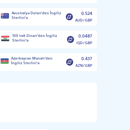
Avustralya Doları'den İngiliz
0.524
Sterlini'a
AUD/GBP
100 Irak Dinarı'den İngiliz
0.0487
Sterlini'a
IQD/GBP
Azerbaycan Manatı'den
0.437
İngiliz Sterlini'a
AZN/GBP