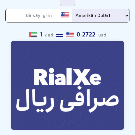
1
0.2722
aed
usd