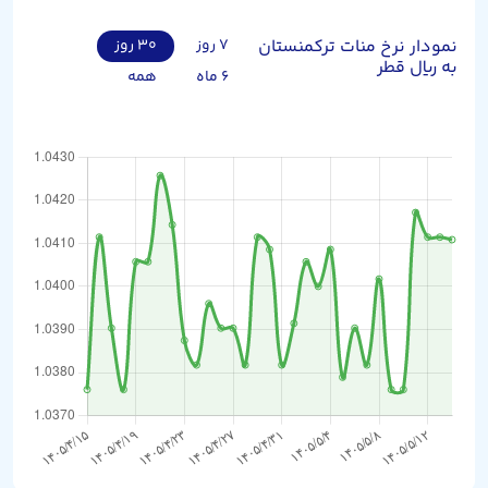
نمودار نرخ منات ترکمنستان
۷ روز
۳۰ روز
به ریال قطر
۶ ماه
همه