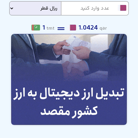
1
1.0424
tmt
qar