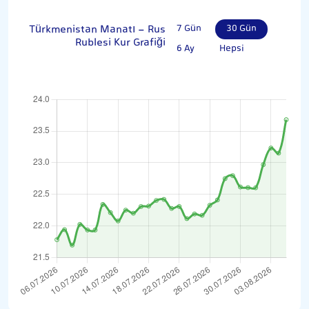
Türkmenistan Manatı - Rus
7 Gün
30 Gün
Rublesi Kur Grafiği
6 Ay
Hepsi