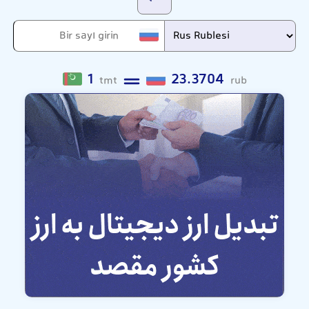
1
23.3704
tmt
rub