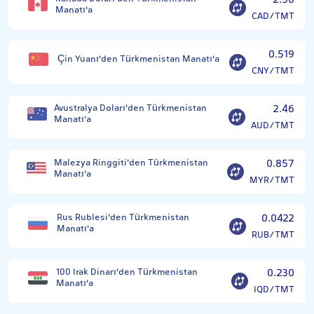
2.50
Manatı'a
CAD/TMT
0.519
Çin Yuanı'den Türkmenistan Manatı'a
CNY/TMT
Avustralya Doları'den Türkmenistan
2.46
Manatı'a
AUD/TMT
Malezya Ringgiti'den Türkmenistan
0.857
Manatı'a
MYR/TMT
Rus Rublesi'den Türkmenistan
0.0422
Manatı'a
RUB/TMT
100 Irak Dinarı'den Türkmenistan
0.230
Manatı'a
IQD/TMT