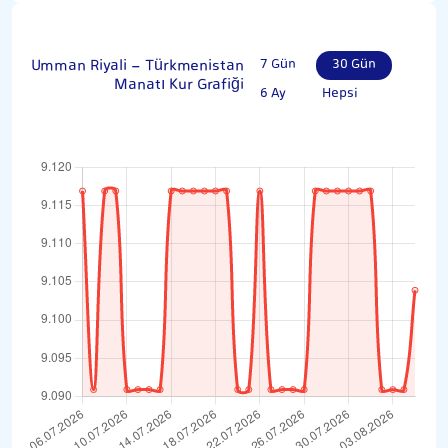
Umman Riyali - Türkmenistan
7 Gün
30 Gün
Manatı Kur Grafiği
6 Ay
Hepsi