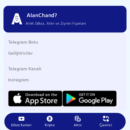
AlanChand?
Anlık Döviz, Altın ve Ziynet Fiyatları
Telegram Botu
Geliştiriciler
Telegram Kanalı
Instagram
Döviz Kurları
Kripto
Altın
Çevirici