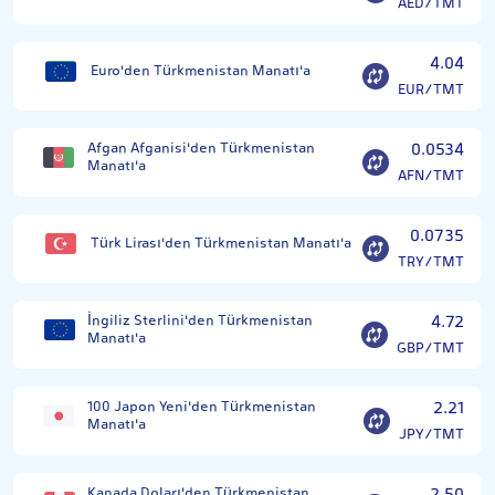
AED/TMT
4.04
Euro'den Türkmenistan Manatı'a
EUR/TMT
Afgan Afganisi'den Türkmenistan
0.0534
Manatı'a
AFN/TMT
0.0735
Türk Lirası'den Türkmenistan Manatı'a
TRY/TMT
İngiliz Sterlini'den Türkmenistan
4.72
Manatı'a
GBP/TMT
100 Japon Yeni'den Türkmenistan
2.21
Manatı'a
JPY/TMT
Kanada Doları'den Türkmenistan