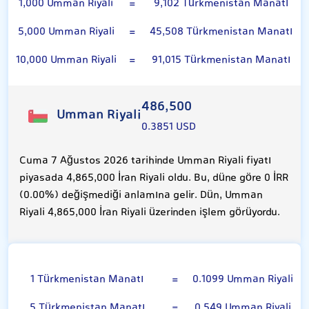
1,000 Umman Riyali
=
9,102 Türkmenistan Manatı
5,000 Umman Riyali
=
45,508 Türkmenistan Manatı
10,000 Umman Riyali
=
91,015 Türkmenistan Manatı
486,500
Umman Riyali
0.3851 USD
Cuma 7 Ağustos 2026 tarihinde Umman Riyali fiyatı
piyasada 4,865,000 İran Riyali oldu. Bu, düne göre 0 İRR
(0.00%) değişmediği anlamına gelir. Dün, Umman
Riyali 4,865,000 İran Riyali üzerinden işlem görüyordu.
Türkmenistan Manatı
1 Türkmenistan Manatı
=
0.1099 Umman Riyali
5 Türkmenistan Manatı
=
0.549 Umman Riyali