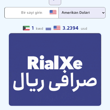
1
3.2394
kwd
usd