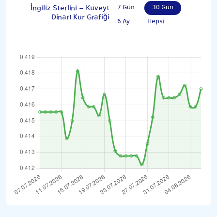
İngiliz Sterlini - Kuveyt
7 Gün
30 Gün
Dinarı Kur Grafiği
6 Ay
Hepsi