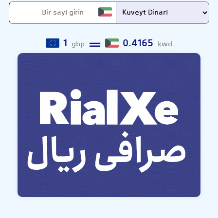
1
0.4165
gbp
kwd