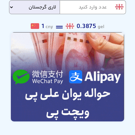
1
0.3875
cny
gel